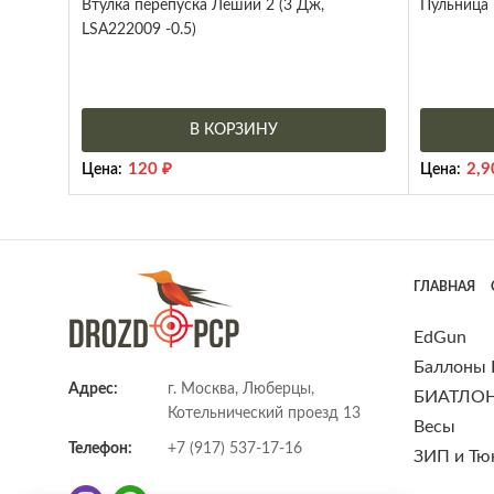
Втулка перепуска Леший 2 (3 Дж,
Пульница 
LSA222009 -0.5)
В КОРЗИНУ
120
₽
2,
Цена:
Цена:
ГЛАВНАЯ
EdGun
Баллоны
Адрес:
г. Москва, Люберцы,
БИАТЛО
Котельнический проезд 13
Весы
Телефон:
+7 (917) 537-17-16
ЗИП и Тю