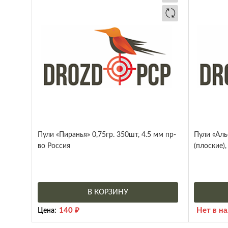
Пули «Пиранья» 0,75гр. 350шт, 4.5 мм пр-
Пули «Альф
во Россия
(плоские),
В КОРЗИНУ
140
₽
Нет в н
Цена: