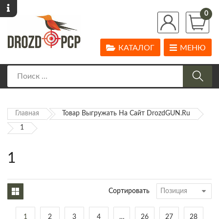
0
КАТАЛОГ
МЕНЮ
Главная
Товар Выгружать На Сайт DrozdGUN.ru
1
1
Сортировать
1
2
3
4
…
26
27
28