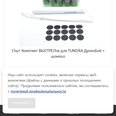
15шт Комплект ВЫСТРЕЛов для TUNDRA ДроноБой +
шомпол
Наш сайт использует cookies, включая сервисы веб-
аналитики (файлы с данными о прошлых посещениях
В КОРЗИНУ
сайта). Продолжая пользоваться сайтом, вы соглашаетесь
с
политикой конфиденциальности
.
3,490
₽
Цена:
ПРИНЯТЬ
Меню
Filter
Корзина
Кабинет