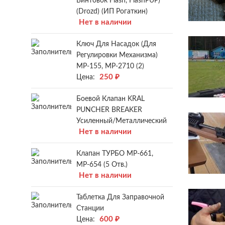
Винтовок Flash, FlashPUP)
(Drozd) (ИП Рогаткин)
Нет в наличии
Ключ Для Насадок (для
Регулировки Механизма)
МР-155, МР-2710 (2)
250
₽
Цена:
Боевой Клапан KRAL
PUNCHER BREAKER
Усиленный/металлический
Нет в наличии
Клапан ТУРБО МР-661,
МР-654 (5 Отв.)
Нет в наличии
Таблетка Для Заправочной
Станции
600
₽
Цена: