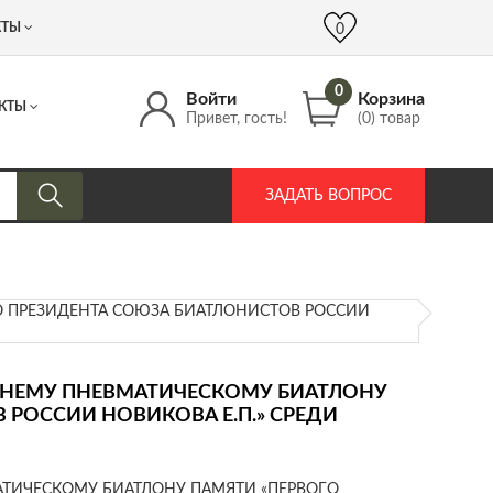
 (917) 537 17 16
info@DrozdPcp.ru
0
КТЫ
0
0
Войти
Корзина
КТЫ
Привет, гость!
(0) товар
ЗАДАТЬ ВОПРОС
О ПРЕЗИДЕНТА СОЮЗА БИАТЛОНИСТОВ РОССИИ
ТНЕМУ ПНЕВМАТИЧЕСКОМУ БИАТЛОНУ
 РОССИИ НОВИКОВА Е.П.» СРЕДИ
АТИЧЕСКОМУ БИАТЛОНУ ПАМЯТИ «ПЕРВОГО