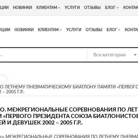
+7
Адрес: г. Москва, Люберцы, Котельнический проезд 13
КЦИИ
НОВИНКИ
КЛИЕНТАМ
УСЛУГИ
ОТЗЫВЫ
БЛОГ
КОНТА
КЦИИ
НОВИНКИ
КЛИЕНТАМ
УСЛУГИ
ОТЗЫВЫ
БЛОГ
КОНТА
О ЛЕТНЕМУ ПНЕВМАТИЧЕСКОМУ БИАТЛОНУ ПАМЯТИ «ПЕРВОГ
2005 Г.Р..
О. МЕЖРЕГИОНАЛЬНЫЕ СОРЕВНОВАНИЯ ПО ЛЕ
 «ПЕРВОГО ПРЕЗИДЕНТА СОЮЗА БИАТЛОНИСТОВ
И ДЕВУШЕК 2002 – 2005 Г.Р..
ись МЕЖРЕГИОНАЛЬНЫЕ СОРЕВНОВАНИЯ ПО ЛЕТНЕМУ ПНЕВМ