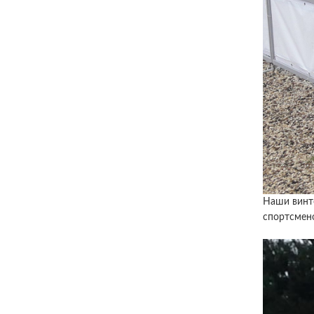
Наши винто
спортсмен