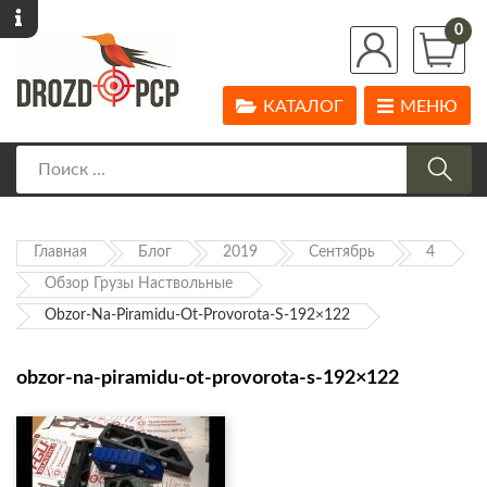
0
КАТАЛОГ
МЕНЮ
Главная
Блог
2019
Сентябрь
4
Обзор Грузы Наствольные
Obzor-Na-Piramidu-Ot-Provorota-S-192×122
obzor-na-piramidu-ot-provorota-s-192×122