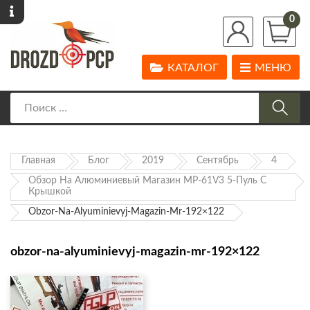
0
КАТАЛОГ
МЕНЮ
Главная
Блог
2019
Сентябрь
4
Обзор На Алюминиевый Магазин МР-61V3 5-Пуль С
Крышкой
Obzor-Na-Alyuminievyj-Magazin-Mr-192×122
obzor-na-alyuminievyj-magazin-mr-192×122