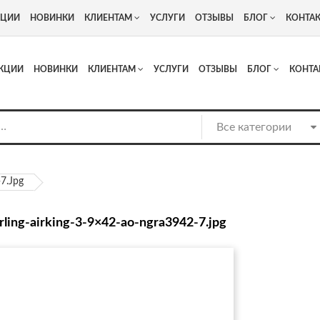
+7
Адрес: г. Москва, Люберцы, Котельнический проезд 13
КЦИИ
НОВИНКИ
КЛИЕНТАМ
УСЛУГИ
ОТЗЫВЫ
БЛОГ
КОНТА
КЦИИ
НОВИНКИ
КЛИЕНТАМ
УСЛУГИ
ОТЗЫВЫ
БЛОГ
КОНТА
-7.jpg
irling-airking-3-9×42-ao-ngra3942-7.jpg