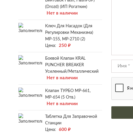
Винтовок Flash, FlashPUP)
(Drozd) (ИП Рогаткин)
Нет в наличии
Ключ Для Насадок (для
Регулировки Механизма)
МР-155, МР-2710 (2)
250
₽
Цена:
Боевой Клапан KRAL
PUNCHER BREAKER
Усиленный/металлический
Нет в наличии
Клапан ТУРБО МР-661,
МР-654 (5 Отв.)
Нет в наличии
Таблетка Для Заправочной
Станции
600
₽
Цена: