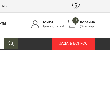
 (917) 537 17 16
info@DrozdPcp.ru
0
КТЫ
0
0
Войти
Корзина
КТЫ
Привет, гость!
(0) товар
ЗАДАТЬ ВОПРОС