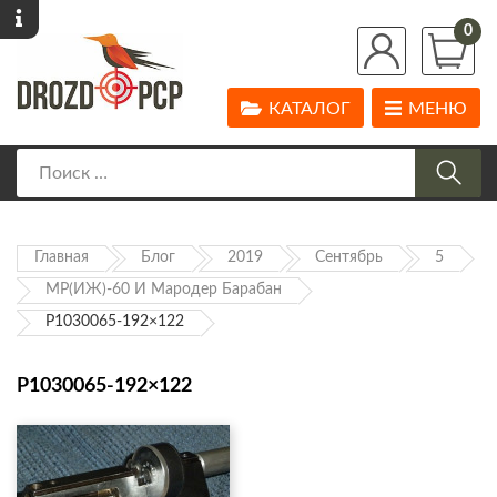
0
КАТАЛОГ
МЕНЮ
Главная
Блог
2019
Сентябрь
5
МР(ИЖ)-60 И Мародер Барабан
P1030065-192×122
P1030065-192×122